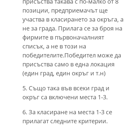
присъства такава с по-малко от 8
позиции, предприемачът ще
участва в класирането за окръга, а
не за града. Прилага се за броя на
фирмите в първоначалният
списък, а не в този на
победителите.Победител може да
присъства само в една локация
(един град, един окръг и т.н)
5. Също така във всеки град и
окръг са включени места 1-3.
6. За класиране на места 1-3 се
прилагат следните критерии.