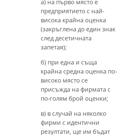
а) на първо място е
предприятието с най-
висока крайна оценка
(закръглена до един знак
след десетичната
запетая);
б) при една и съща
крайна средна оценка по-
високо място се
присъжда на фирмата с
по-голям брой оценки;
в) в случай на няколко
фирми с идентични
резултати, ще им бъдат