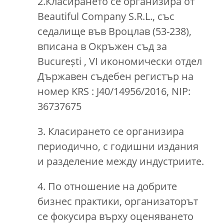
2.Класирането се организира от
Beautiful Company S.R.L., със
седалище във Вроцлав (53-238),
вписана в Окръжен съд за
București , VI икономически отдел
Държавен съдебен регистър на
номер KRS : J40/14956/2016, NIP:
36737675
3. Класирането се организира
периодично, с годишни издания
и разделение между индустриите.
4. По отношение на добрите
бизнес практики, организаторът
се фокусира върху оценяването