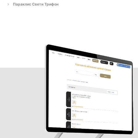
Параклис Свети Трифон