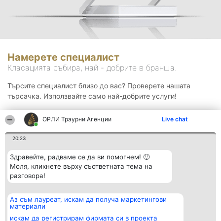
Намерете специалист
Класацията събира, най - добрите в бранша.
Търсите специалист близо до вас? Проверете нашата
търсачка. Използвайте само най-добрите услуги!
ОРЛИ Траурни Агенции
Live chat
Търсене
20:23
Здравейте, радваме се да ви помогнем! 🙂
Моля, кликнете върху съответната тема на
разговора!
Аз съм лауреат, искам да получа маркетингови
Организатор на
Класация
Контакти
материали
класиране
Победители
Контакти
Beautiful Company S.R.L.
Списък на
искам да регистрирам фирмата си в проекта