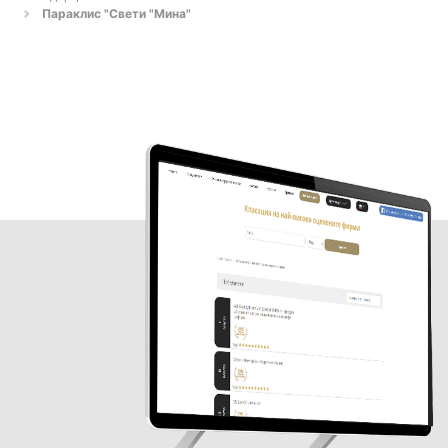
Параклис "Свети "Мина"