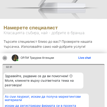
Намерете специалист
Класацията събира, най - добрите в бранша.
Търсите специалист близо до вас? Проверете нашата
търсачка. Използвайте само най-добрите услуги!
ОРЛИ Траурни Агенции
Live chat
Търсене
02:31
Здравейте, радваме се да ви помогнем! 🙂
Моля, кликнете върху съответната тема на
разговора!
Аз съм лауреат, искам да получа маркетингови
Организатор на
Класация
Контакти
материали
класиране
Победители
Контакти
Beautiful Company S.R.L.
Списък на
искам да регистрирам фирмата си в проекта