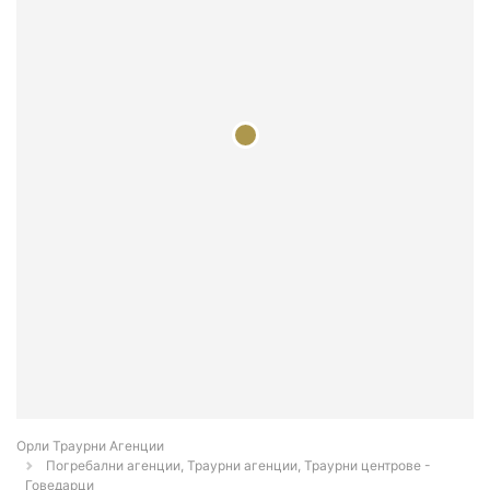
Орли Траурни Агенции
Погребални агенции, Траурни агенции, Траурни центрове -
Говедарци