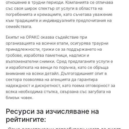
отношение в трудни периоди. Компанията се отличава
със своя широк спектър от услуги в областта на
погребенията и кремациите, като съчетава уважение
към традициите и индивидуалните предпочитания на
семействата.
Екипът на ОРАКС оказва съдействие при
организацията на всички етапи, осигурява траурни
принадлежности, грижи се за поддържането на
гробове, изработва паметници, надписи и
възпоменателни снимки. Сред предлаганите услуги е
и изработката на венци по поръчка, като се обръща
внимание на всеки детайл. Дългогодишният опит в
сектора позволява на агенцията да гарантира
надеждност и дискретност, като поема отговорност за
всяка необходима стъпка, свързана със загубата на
близък човек.
Ресурси за изчисляване на
рейтингите: