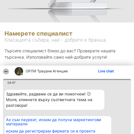
Намерете специалист
Класацията събира, най - добрите в бранша.
Търсите специалист близо до вас? Проверете нашата
търсачка. Използвайте само най-добрите услуги!
ОРЛИ Траурни Агенции
Live chat
Търсене
04:47
Здравейте, радваме се да ви помогнем! 🙂
Моля, кликнете върху съответната тема на
разговора!
Аз съм лауреат, искам да получа маркетингови
Организатор на
Класация
Контакти
материали
класиране
Победители
Контакти
Beautiful Company S.R.L.
Списък на
искам да регистрирам фирмата си в проекта
BulevardulAleea Timișul De
всички