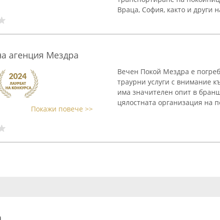
Враца, София, както и други н
а агенция Мездра
Вечен Покой Мездра е погреб
траурни услуги с внимание 
има значителен опит в бранша
цялостната организация на по
Покажи повече >>
а