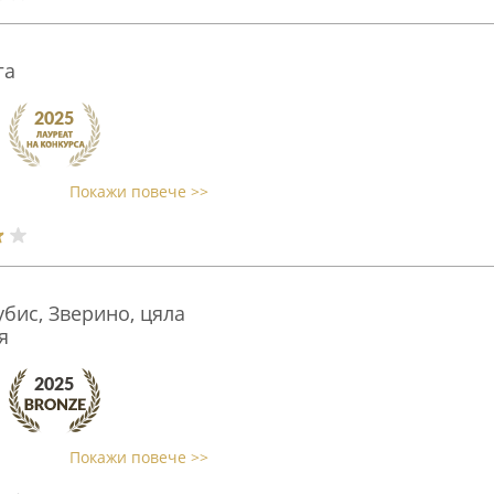
га
Покажи повече >>
бис, Зверино, цяла
я
Покажи повече >>