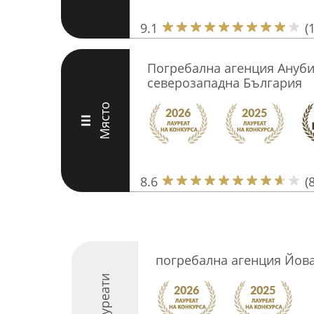
9.1
(
Погребална агенция Анубис
северозападна България
Място
III
8.6
(8
погребална агенция Йов
Лауреати