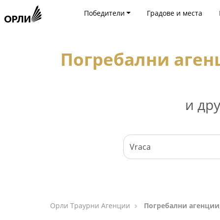
Победители
Градове и места
Погребални агенц
и др
Орли Траурни Агенции
Погребални агенции,