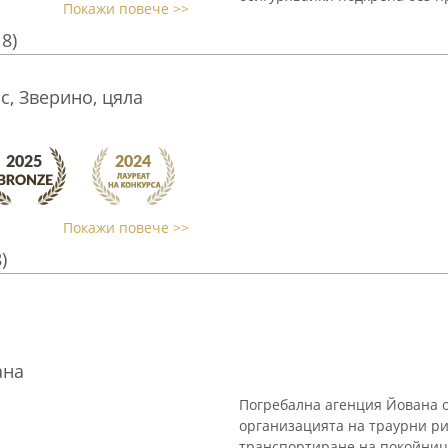
Покажи повече >>
18)
, Зверино, цяла
Покажи повече >>
)
ана
Погребална агенция Йована 
организацията на траурни р
транспортиране на покойниц