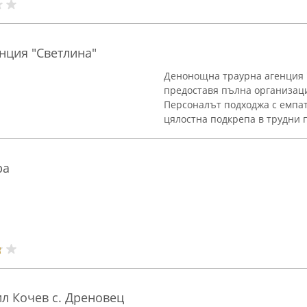
нция "Светлина"
Денонощна траурна агенция "
предоставя пълна организаци
Персоналът подходжа с емпа
цялостна подкрепа в трудни п
ра
л Кочев с. Дреновец