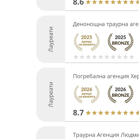
8.6
Денонощна траурна аге
Лауреати
Погребална агенция Хе
Лауреати
8.7
Траурна Агенция Людми