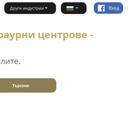
Вход
Други индустрии
раурни центрове -
лите.
Търсене