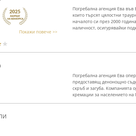
Погребална агенция Ева във 
които търсят цялостни траур
началото си през 2000 годин
наличност, осигурявайки подк
Покажи повече >>
а
Погребална агенция Ева опер
предоставящ денонощно съд
скръб и загуба. Компанията 
кремации за населението на М
АЛИ