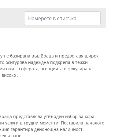
уп е базирана във Враца и предоставя широк
ато осигурява надеждна подкрепа в тежки
ия опит в сферата, агенцията е фокусирана
високо ...
Враца представлява утвърден избор за хора,
ни услуги в трудни моменти. Поставила началото
генция гарантира денонощна наличност,
екъсване ...