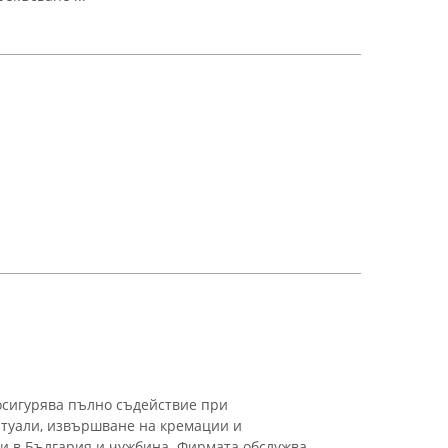
осигурява пълно съдействие при
итуали, извършване на кремации и
и в България и чужбина. Фирмата обслужва