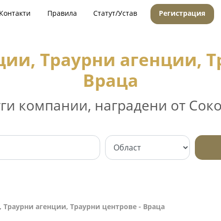
Контакти
Правила
Статут/Устав
Регистрация
ии, Траурни агенции, Т
Враца
уги компании, наградени от Соко
 Траурни агенции, Траурни центрове - Враца