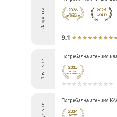
Лауреати
9.1
Погребална агенция Ев
Лауреати
Погребална агенция К
Лауреати