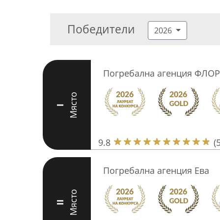
Победители
2026
Погребална агенция ФЛОР
Място
I
9.8
(
Погребална агенция Ева
Място
II