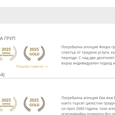
А ГРУП
Погребална агенция Флора гр
спектър от траурни услуги, к
периоди. С над две десетилет
върху индивидуален подход и 
Покажи повече >>
54)
Погребална агенция Ева във 
които търсят цялостни траур
си през 2000 година, тази а
осигурявайки подкрепа без пр