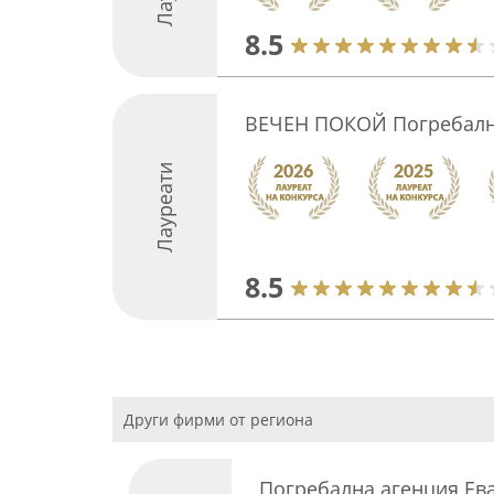
8.5
ВЕЧЕН ПОКОЙ Погребалн
Лауреати
8.5
Други фирми от региона
Погребална агенция Ев