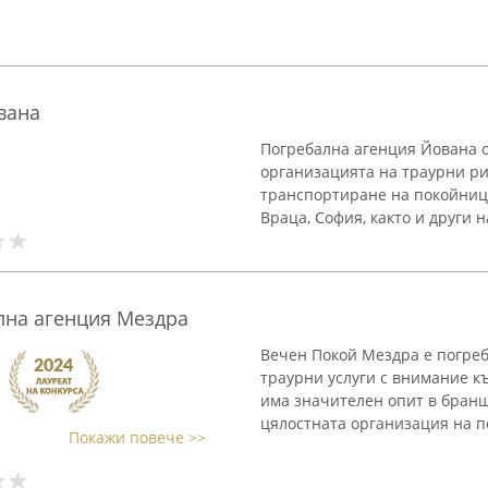
вана
Погребална агенция Йована 
организацията на траурни р
транспортиране на покойниц
Враца, София, както и други н
на агенция Мездра
Вечен Покой Мездра е погреб
траурни услуги с внимание 
има значителен опит в бранша
цялостната организация на по
Покажи повече >>