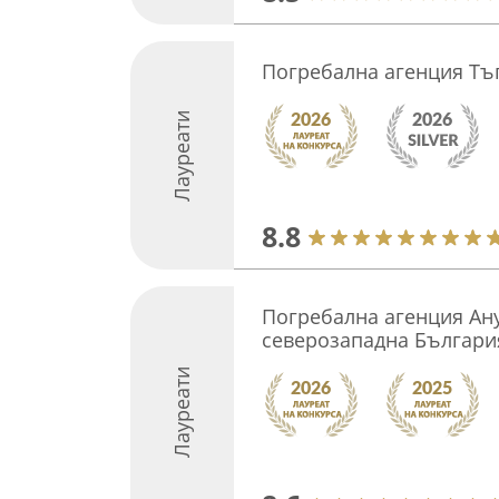
Погребална агенция Тъ
Лауреати
8.8
Погребална агенция Ану
северозападна Българи
Лауреати