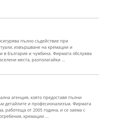
осигурява пълно съдействие при
итуали, извършване на кремации и
и в България и чужбина. Фирмата обслужва
аселени места, разполагайки ...
ална агенция, която предоставя пълни
към детайлите и професионализъм. Фирмата
, работеща от 2005 година, и се заема с
гребения, кремации ...