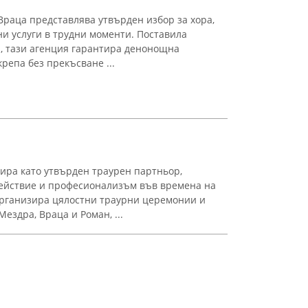
Враца представлява утвърден избор за хора,
ни услуги в трудни моменти. Поставила
а, тази агенция гарантира денонощна
репа без прекъсване ...
ира като утвърден траурен партньор,
ействие и професионализъм във времена на
организира цялостни траурни церемонии и
ездра, Враца и Роман, ...